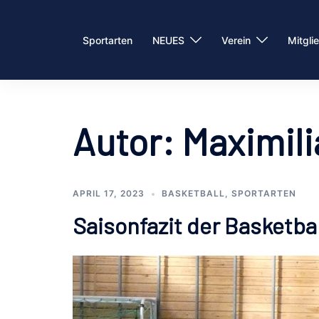
Zum
Inhalt
Sportarten
NEUES
Verein
Mitgli
springen
Autor:
Maximili
APRIL 17, 2023
BASKETBALL
,
SPORTARTEN
Saisonfazit der Basketb