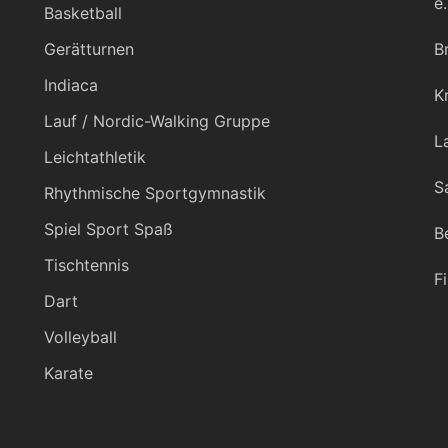
e.
Basketball
Gerätturnen
B
Indiaca
K
Lauf / Nordic-Walking Gruppe
L
Leichtathletik
S
Rhythmische Sportgymnastik
Spiel Sport Spaß
B
Tischtennis
F
Dart
Volleyball
Karate