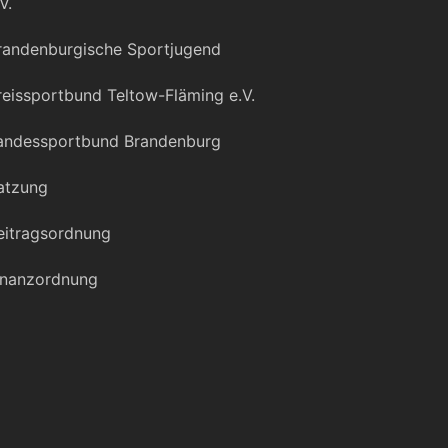
V.
randenburgische Sportjugend
reissportbund Teltow-Fläming e.V.
andessportbund Brandenburg
atzung
eitragsordnung
inanzordnung