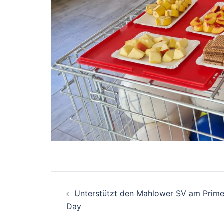
Beitrags-
Unterstützt den Mahlower SV am Prim
Navigation
Day