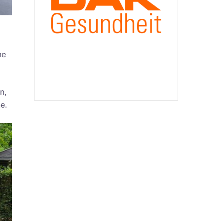
ne
n,
e.