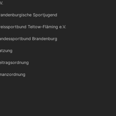
V.
randenburgische Sportjugend
reissportbund Teltow-Fläming e.V.
andessportbund Brandenburg
atzung
eitragsordnung
inanzordnung