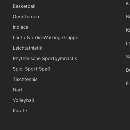
e.
Basketball
Gerätturnen
B
Indiaca
K
Lauf / Nordic-Walking Gruppe
L
Leichtathletik
S
Rhythmische Sportgymnastik
Spiel Sport Spaß
B
Tischtennis
F
Dart
Volleyball
Karate