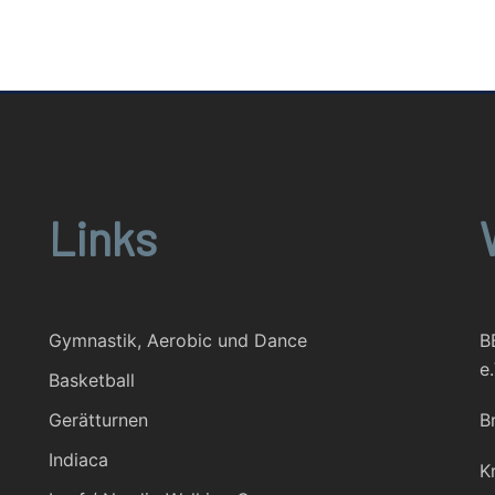
Links
Gymnastik, Aerobic und Dance
B
e.
Basketball
Gerätturnen
B
Indiaca
K