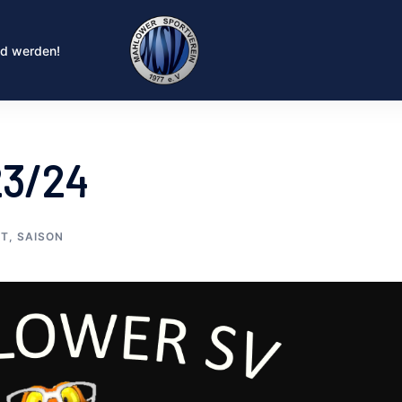
ed werden!
23/24
RT
,
SAISON