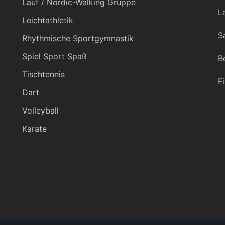
Lauf / Nordic-Walking Gruppe
L
Leichtathletik
S
Rhythmische Sportgymnastik
Spiel Sport Spaß
B
Tischtennis
F
Dart
Volleyball
Karate