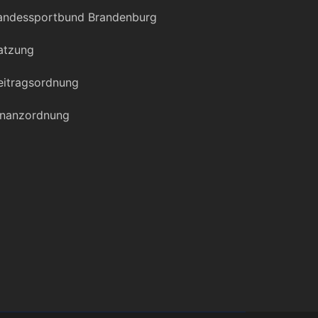
andessportbund Brandenburg
atzung
eitragsordnung
inanzordnung