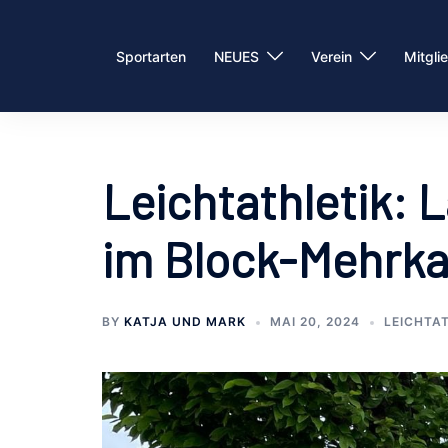
Zum
Inhalt
Sportarten
NEUES
Verein
Mitgli
springen
Leichtathletik:
im Block-Mehrka
BY
KATJA UND MARK
MAI 20, 2024
LEICHTA