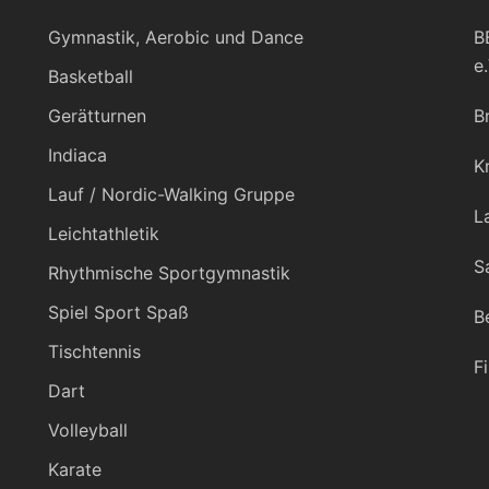
Gymnastik, Aerobic und Dance
B
e.
Basketball
Gerätturnen
B
Indiaca
K
Lauf / Nordic-Walking Gruppe
L
Leichtathletik
S
Rhythmische Sportgymnastik
Spiel Sport Spaß
B
Tischtennis
F
Dart
Volleyball
Karate