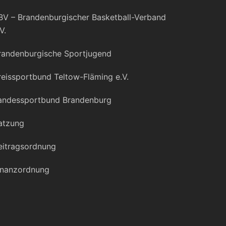
BV – Brandenburgischer Basketball-Verband
V.
randenburgische Sportjugend
reissportbund Teltow-Fläming e.V.
andessportbund Brandenburg
atzung
eitragsordnung
inanzordnung