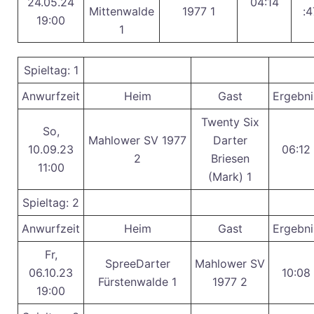
24.05.24
04:14
Mittenwalde
1977 1
:4
19:00
1
Spieltag: 1
Anwurfzeit
Heim
Gast
Ergebni
Twenty Six
So,
Mahlower SV 1977
Darter
10.09.23
06:12
2
Briesen
11:00
(Mark) 1
Spieltag: 2
Anwurfzeit
Heim
Gast
Ergebni
Fr,
SpreeDarter
Mahlower SV
06.10.23
10:08
Fürstenwalde 1
1977 2
19:00