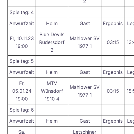
2
Spieltag: 4
Anwurfzeit
Heim
Gast
Ergebnis
Le
Blue Devils
Fr, 10.11.23
Mahlower SV
Rüdersdorf
03:15
13:
19:00
1977 1
2
Spieltag: 5
Anwurfzeit
Heim
Gast
Ergebnis
Le
Fr,
MTV
Mahlower SV
05.01.24
Wünsdorf
03:15
15:
1977 1
19:00
1910 4
Spieltag: 6
Anwurfzeit
Heim
Gast
Ergebnis
Le
Sa,
Letschiner