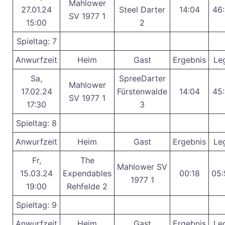
Mahlower
27.01.24
Steel Darter
14:04
46:
SV 1977 1
15:00
2
Spieltag: 7
Anwurfzeit
Heim
Gast
Ergebnis
Le
Sa,
SpreeDarter
Mahlower
17.02.24
Fürstenwalde
14:04
45:
SV 1977 1
17:30
3
Spieltag: 8
Anwurfzeit
Heim
Gast
Ergebnis
Le
Fr,
The
Mahlower SV
15.03.24
Expendables
00:18
05:
1977 1
19:00
Rehfelde 2
Spieltag: 9
Anwurfzeit
Heim
Gast
Ergebnis
Le