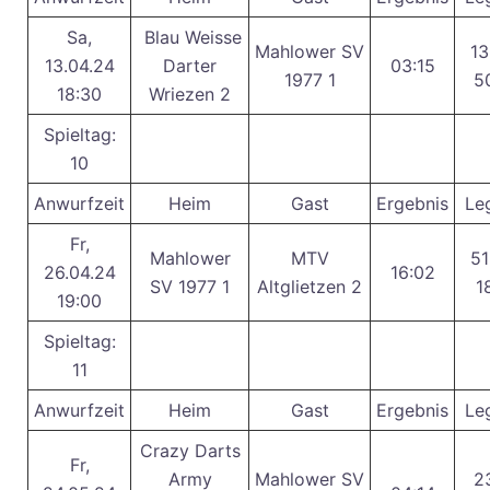
Sa,
Blau Weisse
Mahlower SV
13
13.04.24
Darter
03:15
1977 1
5
18:30
Wriezen 2
Spieltag:
10
Anwurfzeit
Heim
Gast
Ergebnis
Le
Fr,
Mahlower
MTV
51
26.04.24
16:02
SV 1977 1
Altglietzen 2
1
19:00
Spieltag:
11
Anwurfzeit
Heim
Gast
Ergebnis
Le
Crazy Darts
Fr,
Army
Mahlower SV
2