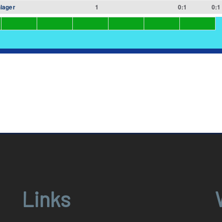
lager
1
0:1
0:1
Links