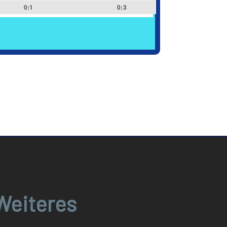
0:1
0:3
Weiteres