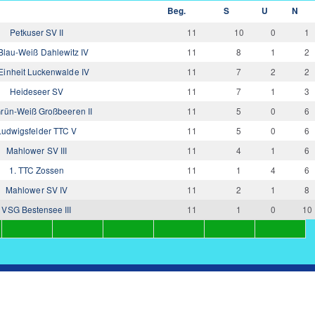
Beg.
S
U
N
Petkuser SV II
11
10
0
1
Blau-Weiß Dahlewitz IV
11
8
1
2
Einheit Luckenwalde IV
11
7
2
2
Heideseer SV
11
7
1
3
rün-Weiß Großbeeren II
11
5
0
6
Ludwigsfelder TTC V
11
5
0
6
Mahlower SV III
11
4
1
6
1. TTC Zossen
11
1
4
6
Mahlower SV IV
11
2
1
8
VSG Bestensee III
11
1
0
10