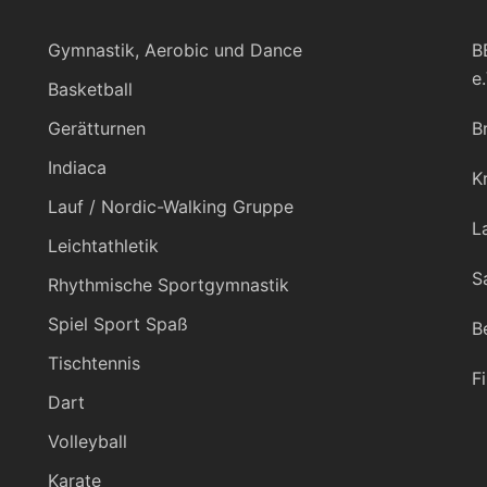
Gymnastik, Aerobic und Dance
B
e.
Basketball
Gerätturnen
B
Indiaca
K
Lauf / Nordic-Walking Gruppe
L
Leichtathletik
S
Rhythmische Sportgymnastik
Spiel Sport Spaß
B
Tischtennis
F
Dart
Volleyball
Karate