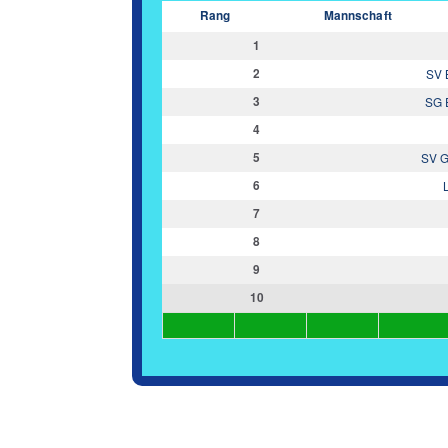
Rang
Mannschaft
1
2
SV 
3
SG 
4
5
SV G
6
7
8
9
10