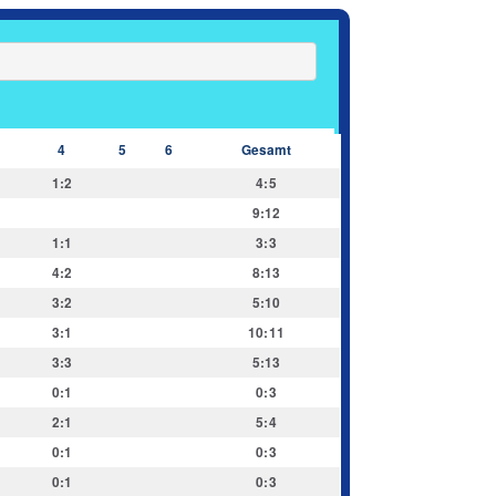
4
5
6
Gesamt
1:2
4:5
9:12
1:1
3:3
4:2
8:13
3:2
5:10
3:1
10:11
3:3
5:13
0:1
0:3
2:1
5:4
0:1
0:3
0:1
0:3