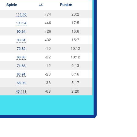
Spiele
+/-
Punkte
+74
20:2
114:40
+46
17:5
100:54
+26
16:6
90:64
+32
15:7
93:61
-10
10:12
72:82
-22
10:12
66:88
-12
9:13
71:83
-28
6:16
63:91
-38
5:17
58:96
-68
2:20
43:111