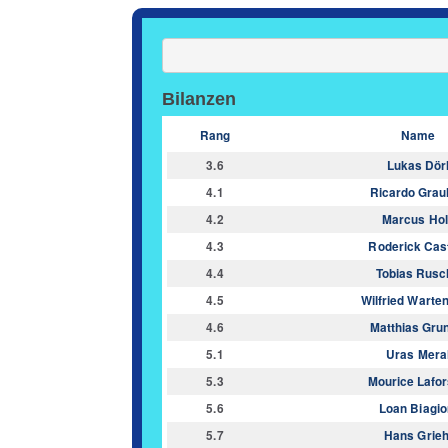
Bilanzen
Rang
Name
3.6
Lukas Dör
4.1
Ricardo Grau
4.2
Marcus Hol
4.3
Roderick Cast
4.4
Tobias Rusc
4.5
Wilfried Warte
4.6
Matthias Gru
5.1
Uras Mera
5.3
Mourice Lafo
5.6
Loan Biagio
5.7
Hans Grieh