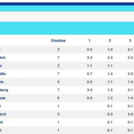
E
insätze
1
2
3
l
3
0:2
1:0
2:1
lich
7
3:4
4:3
2:5
z
2
1:1
1:1
illo
7
0:7
1:4
3:0
he
5
0:4
1:1
1:3
nberg
7
3:4
1:5
3:1
now
6
0:4
1:2
1:4
l
1
0:1
0:1
rsch
3
0:3
3:0
ni
1
0:1
0:1
l
1
0:1
0:1