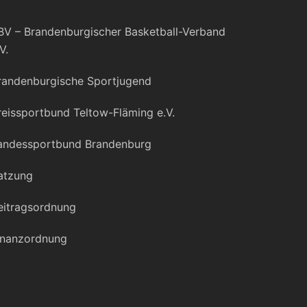
BV – Brandenburgischer Basketball-Verband
V.
randenburgische Sportjugend
reissportbund Teltow-Fläming e.V.
andessportbund Brandenburg
atzung
eitragsordnung
inanzordnung